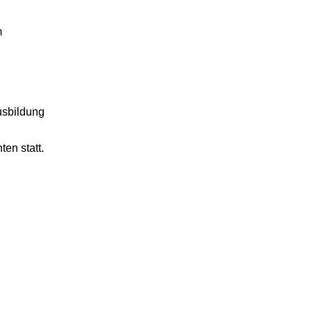
m
usbildung
en statt.