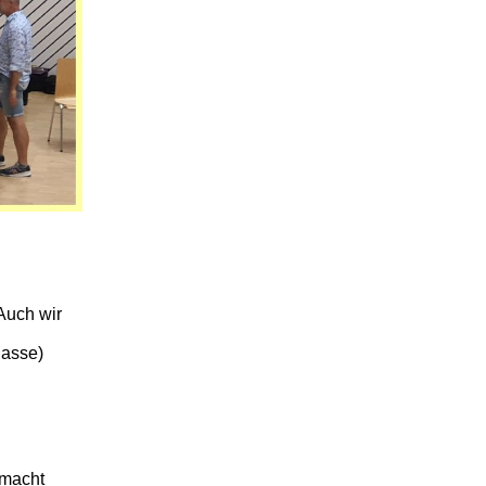
 Auch wir
lasse)
emacht